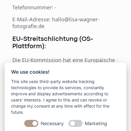
Telefonnummer: -
E-Mail-Adresse: hallo@lisa-wagner-
fotografie.de
EU-Streitschlichtung (OS-
Plattform):
Die EU-Kommission hat eine Europäische
OS-Plattform zur außergerichtlichen
We use cookies!
Online-Beilegung von Streitigkeiten
zwischen Verbrauchern und
This site uses third-party website tracking
Unternehmern eingerichtet. Diese ist
technologies to provide its services, constantly
erreichbar unter:
improve and display advertisements according to
https://ec.europa.eu/consumers/odr
users' interests. I agree to this and can revoke or
change my consent at any time with effect for the
Der Anbieter ist nicht verpflichtet und
future.
nicht bereit, an einem solchen
Necessary
Marketing
Schlichtungsverfahren teilzunehmen.Die