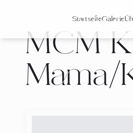
Startseite
Galerie
Üb
MCM Ka
Mama/K