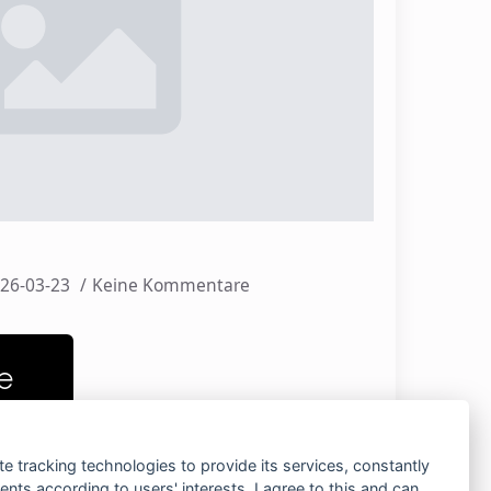
26-03-23
Keine Kommentare
e
te tracking technologies to provide its services, constantly
ts according to users' interests. I agree to this and can