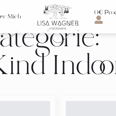
0€ Pro
er Mich
tegorie:
ind Indoo