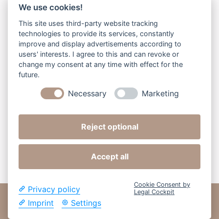
We use cookies!
In meinem Newsletter bekommst du
This site uses third-party website tracking
ehrliche Einblicke hinter die Kulissen,
technologies to provide its services, constantly
Impulse für dein Marketing und
improve and display advertisements according to
Inspiration, wie du deine kreative
users' interests. I agree to this and can revoke or
Arbeit sichtbar machst, ohne den
change my consent at any time with effect for the
Spaß daran zu verlieren.
future.
Für ein Fotografie Business, das zu dir
Necessary
Marketing
passt. Und Kundinnen, die genau das
sehen.
Reject optional
Accept all
Cookie Consent by
Privacy policy
Legal Cockpit
Familienfotografie in und um 75391 Gechingen
Imprint
Settings
Datenschutzerklärung
Impressum
Kontakt
2026 ©Lisa Wagner Fotografie